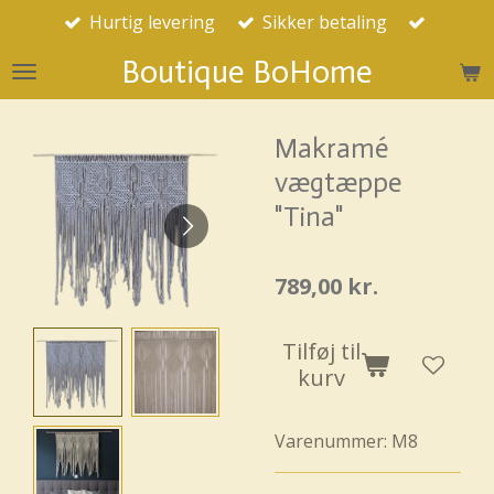
Hurtig levering
Sikker betaling
Spring
til
Boutique BoHome
hovedindhold
Makramé
vægtæppe
"Tina"
789,00 kr.
Tilføj til
kurv
Varenummer:
M8