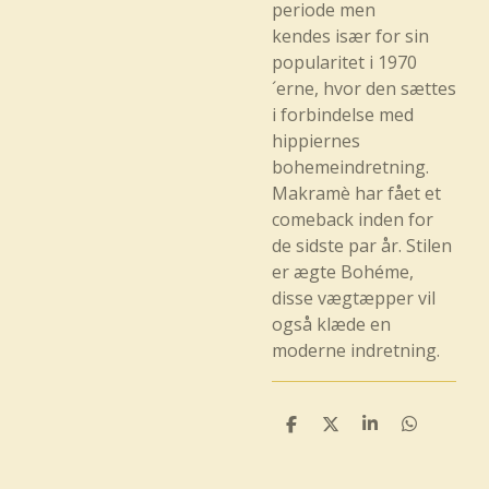
periode men
kendes især for sin
popularitet i 1970
´erne, hvor den sættes
i forbindelse med
hippiernes
bohemeindretning.
Makramè har fået et
comeback inden for
de sidste par år. Stilen
er ægte Bohéme,
disse vægtæpper vil
også klæde en
moderne indretning.
D
D
D
D
e
e
e
e
l
l
l
l
e
e