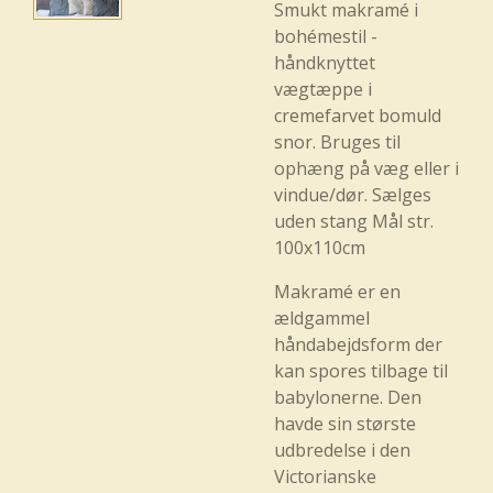
Smukt makramé i
bohémestil -
håndknyttet
vægtæppe i
cremefarvet bomuld
snor. Bruges til
ophæng på væg eller i
vindue/dør. Sælges
uden stang Mål str.
100x110cm
Makramé er en
ældgammel
håndabejdsform der
kan spores tilbage til
babylonerne. Den
havde sin største
udbredelse i den
Victorianske