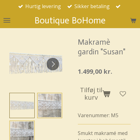
Hurtig levering
Sikker betaling
Spring
til
Boutique BoHome
hovedindhold
Makramè
gardin "Susan"
1.499,00 kr.
Tilføj til
kurv
Varenummer:
M5
Smukt makramé med