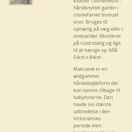
kvaster i bohémestil -
håndknyttet gardin i
cremefarvet bomuld
snor. Bruges til
ophæng på væg eller i
vindue/dør. Monteret
på rund stang og lige
til at hænge op. Mål
54cm x 84cm
Makramé er en
ældgammel
håndabejdsform der
kan spores tilbage til
babylonerne. Den
havde sin største
udbredelse i den
Victorianske
periode men