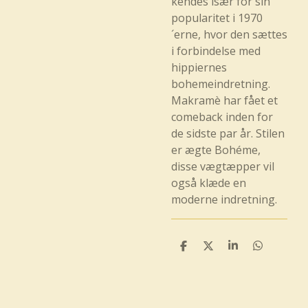
kendes især for sin
popularitet i 1970
´erne, hvor den sættes
i forbindelse med
hippiernes
bohemeindretning.
Makramè har fået et
comeback inden for
de sidste par år. Stilen
er ægte Bohéme,
disse vægtæpper vil
også klæde en
moderne indretning.
D
D
D
D
e
e
e
e
l
l
l
l
e
e