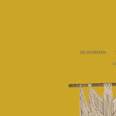
Spring
til
hovedindhold
VELKOMMEN
U