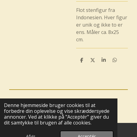
Flot stenfigur fra
Indonesien. Hver figur
er unik og ikke to er
ens. Måler ca. 8x25
cm.
D
D
D
D
e
e
e
e
l
l
l
l
e
e
© 2025 - 2026 Boutique BoHome
Denne hjemmeside bruger cookies til at
Drevet af
Webador
forbedre din oplevelse og vise skræddersyede
annoncer. Ved at klikke på "Acceptér" giver du
dit samtykke til brugen af alle cookies.
Afvis
Acceptér