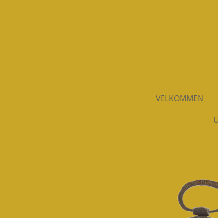
Spring
til
hovedindhold
VELKOMMEN
U