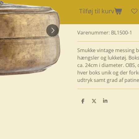
Tilføj til kurv
Varenummer:
BL1500-1
Smukke vintage messing bo
hængsler og lukketøj. Bok
ca. 24cm i diameter. OBS, 
hver boks unik og der fork
udtryk samt grad af patin
D
D
D
e
e
e
l
l
l
e