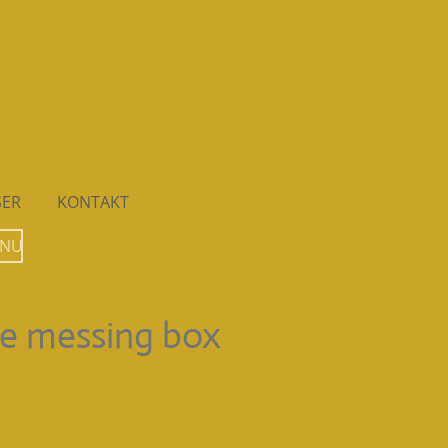
SER
KONTAKT
 NU
ge messing box