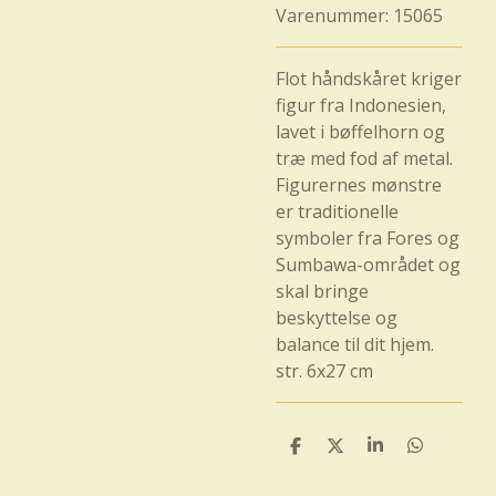
Varenummer:
15065
Flot håndskåret kriger
figur fra Indonesien,
lavet i bøffelhorn og
træ med fod af metal.
Figurernes mønstre
er traditionelle
symboler fra Fores og
Sumbawa-området og
skal bringe
beskyttelse og
balance til dit hjem.
str. 6x27 cm
D
D
D
D
e
e
e
e
l
l
l
l