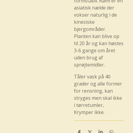
formstabil. Rami er en
asiatisk nælde der
vokser naturlig i de
kinesiske
bjergområder.
Planten kan blive op
til 20 år og kan høstes
3-6 gange om året
uden brug af
sprøjtemidler.
Tåler vask på 40
grader og alle former
for rensning, kan
stryges men skal ikke
i tørretumler,
Krymper ikke.