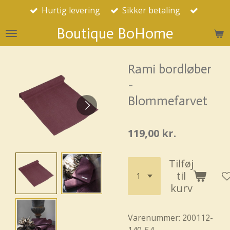
Hurtig levering
Sikker betaling
Spring
til
Boutique BoHome
hovedindhold
Rami bordløber
-
Blommefarvet
119,00 kr.
Tilføj
til
kurv
Varenummer:
200112-