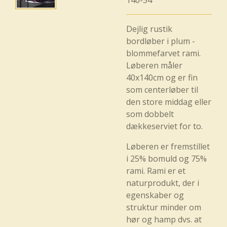
140-54
Dejlig rustik
bordløber i plum -
blommefarvet rami.
Løberen måler
40x140cm og er fin
som centerløber til
den store middag eller
som dobbelt
dækkeserviet for to.
Løberen er fremstillet
i 25% bomuld og 75%
rami. Rami er et
naturprodukt, der i
egenskaber og
struktur minder om
hør og hamp dvs. at