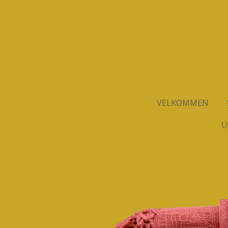
Spring
til
hovedindhold
VELKOMMEN
U