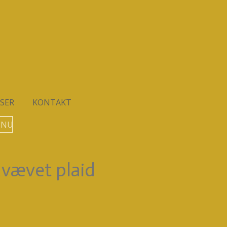
SER
KONTAKT
 NU
dvævet plaid