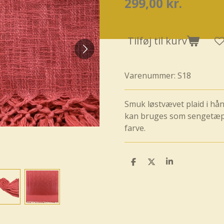
299,00 kr.
Tilføj til kurv
Varenummer:
S18
Smuk løstvævet plaid i hå
kan bruges som sengetæppe
farve.
D
D
D
e
e
e
l
l
l
e