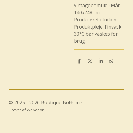
vintagebomuld · Mål:
140x248 cm
Produceret i Indien
Produktpleje: Finvask
30°C bør vaskes før
brug.
D
D
D
D
e
e
e
e
l
l
l
l
e
e
© 2025 - 2026 Boutique BoHome
Drevet af
Webador