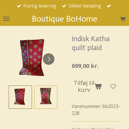
Hurtig levering
Sikker betaling
Spring
til
Boutique BoHome
hovedindhold
Indisk Katha
quilt plaid
699,00 kr.
Tilføj til
kurv
Varenummer:
bb2023-
228