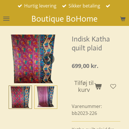
Hurtig levering
Sikker betaling
Spring
til
Boutique BoHome
hovedindhold
Indisk Katha
quilt plaid
699,00 kr.
Tilføj til
kurv
Varenummer:
bb2023-226