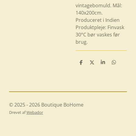
vintagebomuld. Mål:
140x200cm.
Produceret i Indien
Produktpleje: Finvask
30°C bør vaskes før
brug.
D
D
D
D
e
e
e
e
l
l
l
l
e
e
© 2025 - 2026 Boutique BoHome
Drevet af
Webador