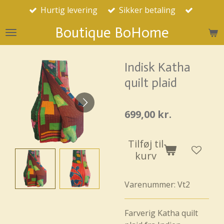
Hurtig levering
Sikker betaling
Spring
til
Boutique BoHome
hovedindhold
Indisk Katha
quilt plaid
699,00 kr.
Tilføj til
kurv
Varenummer:
Vt2
Farverig Katha quilt