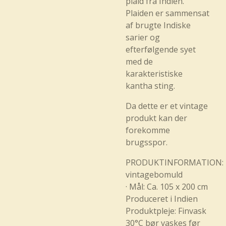
plaid fra Indien.
Plaiden er sammensat
af brugte Indiske
sarier og
efterfølgende syet
med de
karakteristiske
kantha sting.
Da dette er et vintage
produkt kan der
forekomme
brugsspor.
PRODUKTINFORMATION: M
vintagebomuld
· Mål: Ca. 105 x 200 cm
Produceret i Indien
Produktpleje: Finvask
30°C bør vaskes før