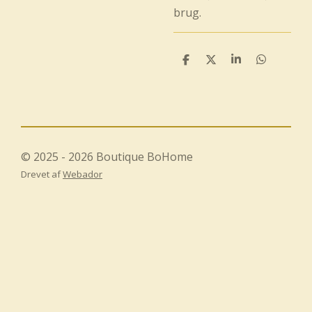
brug.
D
D
D
D
e
e
e
e
l
l
l
l
e
e
© 2025 - 2026 Boutique BoHome
Drevet af
Webador