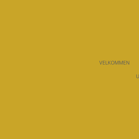
Spring
til
hovedindhold
VELKOMMEN
U