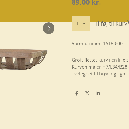
89,00 kr.
Tilføj til kurv
Varenummer:
15183-00
Groft flettet kurv i en lille
Kurven måler H7/L34/B28 c
- velegnet til brød og lign.
D
D
D
e
e
e
l
l
l
e