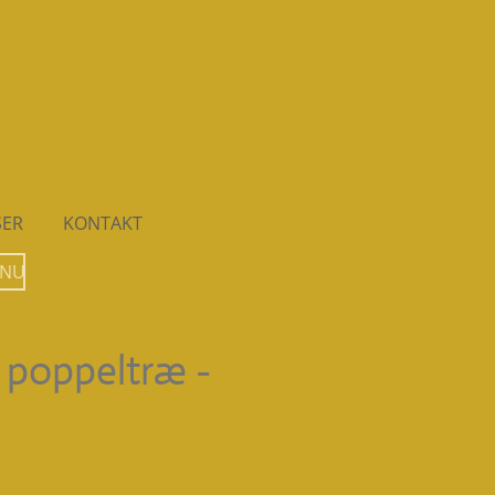
SER
KONTAKT
 NU
i poppeltræ -