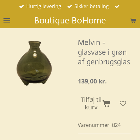
Hurtig levering
Sikker betaling
Spring
til
Boutique BoHome
hovedindhold
Melvin -
glasvase i grøn
af genbrugsglas
139,00 kr.
Tilføj til
kurv
Varenummer:
tl24