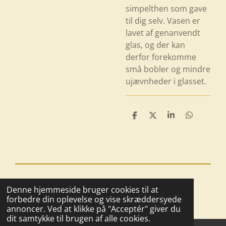
simpelthen som gave
til dig selv. Vasen er
lavet af genanvendt
glas, og der kan
derfor forekomme
små bobler og mindre
ujævnheder i glasset.
D
D
D
D
e
e
e
e
l
l
l
l
e
e
© 2025 - 2026 Boutique BoHome
Denne hjemmeside bruger cookies til at
Drevet af
Webador
forbedre din oplevelse og vise skræddersyede
annoncer. Ved at klikke på "Acceptér" giver du
dit samtykke til brugen af alle cookies.