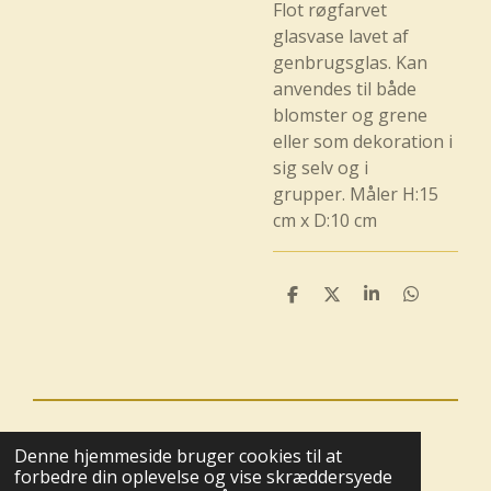
Flot røgfarvet
glasvase lavet af
genbrugsglas. Kan
anvendes til både
blomster og grene
eller som dekoration i
sig selv og i
grupper. Måler H:15
cm x D:10 cm
D
D
D
D
e
e
e
e
l
l
l
l
e
e
© 2025 - 2026 Boutique BoHome
Denne hjemmeside bruger cookies til at
Drevet af
Webador
forbedre din oplevelse og vise skræddersyede