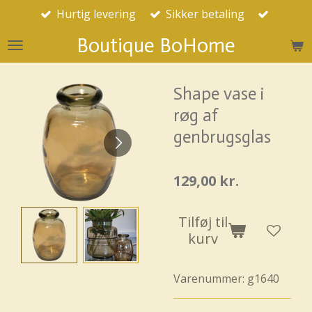
Hurtig levering
Sikker betaling
Spring
til
Boutique BoHome
hovedindhold
Shape vase i
røg af
genbrugsglas
129,00 kr.
Tilføj til
kurv
Varenummer:
g1640