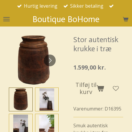
Hurtig levering
Sikker betaling
Spring
til
Boutique BoHome
hovedindhold
Stor autentisk
krukke i træ
1.599,00 kr.
Tilføj til
kurv
Varenummer:
D16395
Smuk autentisk