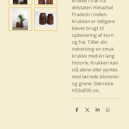
krukke i træ fra
delstaten Himachal
Pradesh i Indien.
Krukken er tidligere
blevet brugt til
opbevaring af korn
og frø. Tilfør din
indretning en smuk
krukke med en lang
historie. Krukken kan
stå alene eller pyntes
med tørrede blomster
og grene. Størrelse
H50xØ30 cm,
D
D
D
D
e
e
e
e
l
l
l
l
e
e