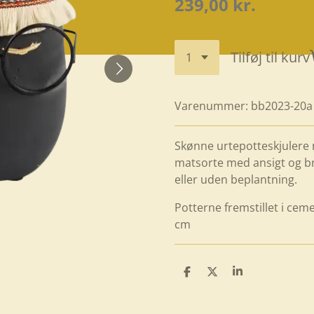
239,00 kr.
Tilføj til kurv
Varenummer:
bb2023-20a
Skønne urtepotteskjulere
matsorte med ansigt og bri
eller uden beplantning.
Potterne fremstillet i ceme
cm
D
D
D
e
e
e
l
l
l
e