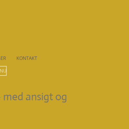
SER
KONTAKT
 NU
- med ansigt og