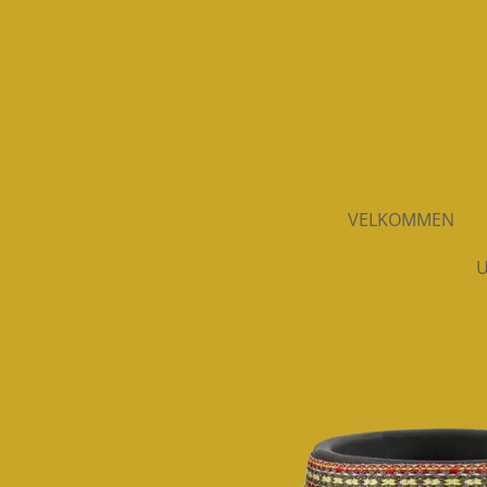
Spring
til
hovedindhold
VELKOMMEN
U