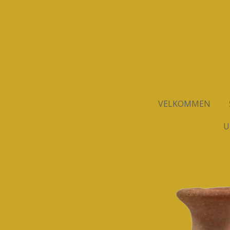
Spring
til
hovedindhold
VELKOMMEN
U