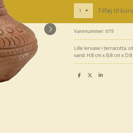
Tilføj til kurv
Varenummer:
tl19
Lille lervase i terracotta. 
vand. H:8 cm x B:8 cm x D:8
D
D
D
e
e
e
l
l
l
e