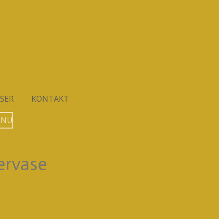
SER
KONTAKT
 NU
lervase