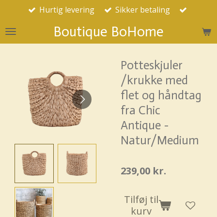
Hurtig levering
Sikker betaling
Spring
til
Boutique BoHome
hovedindhold
Potteskjuler
/krukke med
flet og håndtag
fra Chic
Antique -
Natur/Medium
239,00 kr.
Tilføj til
kurv