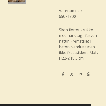
Varenummer:
65071800
Skøn flettet krukke
med håndtag i farven
natur. Fremstillet I
beton, vandtæt men
ikke frostsikker. Mål ,
H22/Ø18,5 cm
D
D
D
D
e
e
e
e
l
l
l
l
e
e