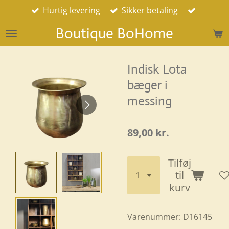
Hurtig levering
Sikker betaling
Spring
til
Boutique BoHome
hovedindhold
Indisk Lota
bæger i
messing
89,00 kr.
Tilføj
til
kurv
Varenummer:
D16145