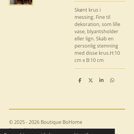
Skønt krus i
messing. Fine til
dekoration, som lille
vase, blyantsholder
eller lign. Skab en
personlig stemning
med disse krus.H:10
cm x B:10 cm
D
D
D
D
e
e
e
e
l
l
l
l
e
e
© 2025 - 2026 Boutique BoHome
Drevet af
Webador