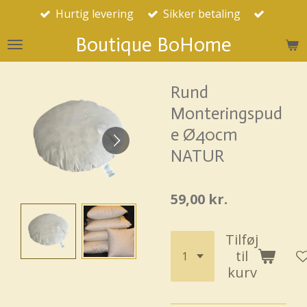
Hurtig levering
Sikker betaling
Spring
til
Boutique BoHome
hovedindhold
Rund
Monteringspud
e Ø40cm
NATUR
59,00 kr.
Tilføj
til
kurv