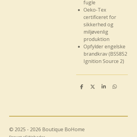
fugle
Oeko-Tex
certificeret for
sikkerhed og
miljøvenlig
produktion
Opfylder engelske
brandkrav (BS5852
Ignition Source 2)
D
D
D
D
e
e
e
e
l
l
l
l
e
e
© 2025 - 2026 Boutique BoHome