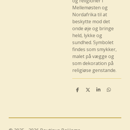
og religioner i
Mellemøsten og
Nordafrika til at
beskytte mod det
onde øje og bringe
held, lykke og
sundhed. Symbolet
findes som smykker,
malet på vægge og
som dekoration på
religiøse genstande.
D
D
D
D
e
e
e
e
l
l
l
l
e
e