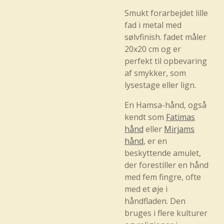
Smukt forarbejdet lille
fad i metal med
sølvfinish. fadet måler
20x20 cm og er
perfekt til opbevaring
af smykker, som
lysestage eller lign.
En Hamsa-hånd, også
kendt som
Fatimas
hånd
eller
Mirjams
hånd
, er en
beskyttende amulet,
der forestiller en hånd
med fem fingre, ofte
med et øje i
håndfladen. Den
bruges i flere kulturer