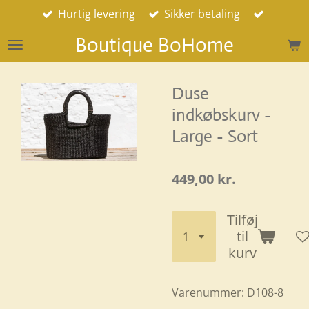
Hurtig levering
Sikker betaling
Spring
til
Boutique BoHome
hovedindhold
Duse
indkøbskurv -
Large - Sort
449,00 kr.
Tilføj
til
kurv
Varenummer:
D108-8