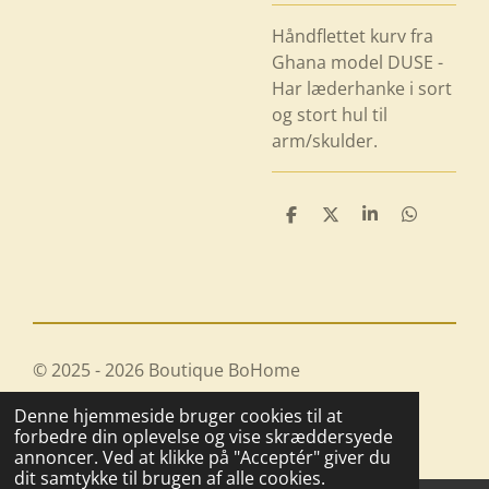
Håndflettet kurv fra
Ghana model DUSE -
Har læderhanke i sort
og stort hul til
arm/skulder.
D
D
D
D
e
e
e
e
l
l
l
l
e
e
© 2025 - 2026 Boutique BoHome
Drevet af
Webador
Denne hjemmeside bruger cookies til at
forbedre din oplevelse og vise skræddersyede
annoncer. Ved at klikke på "Acceptér" giver du
dit samtykke til brugen af alle cookies.