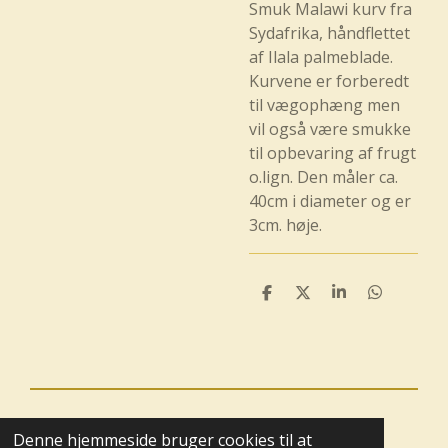
Smuk Malawi kurv fra
Sydafrika, håndflettet
af Ilala palmeblade.
Kurvene er forberedt
til vægophæng men
vil også være smukke
til opbevaring af frugt
o.lign. Den måler ca.
40cm i diameter og er
3cm. høje.
D
D
D
D
e
e
e
e
l
l
l
l
e
e
© 2025 - 2026 Boutique BoHome
Denne hjemmeside bruger cookies til at