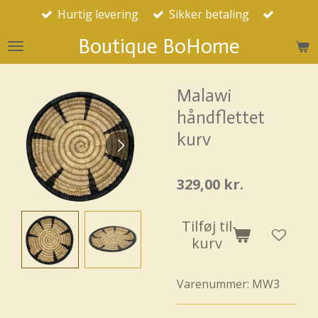
Hurtig levering
Sikker betaling
Spring
til
Boutique BoHome
hovedindhold
Malawi
håndflettet
kurv
329,00 kr.
Tilføj til
kurv
Varenummer:
MW3