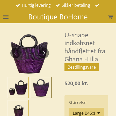
Hurtig levering
Sikker betaling
Spring
til
Boutique BoHome
hovedindhold
U-shape
indkøbsnet
håndflettet fra
Ghana -Lilla
Bestillingsvare
520,00 kr.
Størrelse