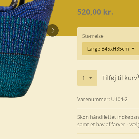
520,00 kr.
Størrelse
Tilføj til kurv
Varenummer:
U104-2
Skøn håndflettet indkøbsne
samt et hav af farver - væl