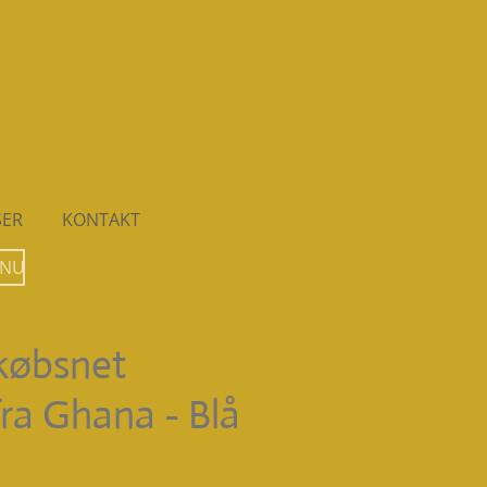
SER
KONTAKT
 NU
købsnet
fra Ghana - Blå