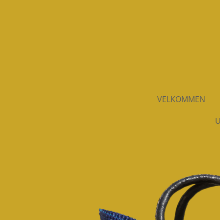
Spring
til
hovedindhold
VELKOMMEN
U