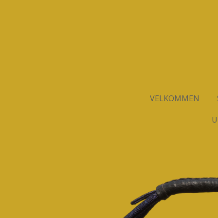
Spring
til
hovedindhold
VELKOMMEN
U