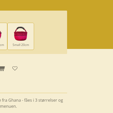
0cm
Small 20cm
fra Ghana - fåes i 3 størrelser og
 i menuen.