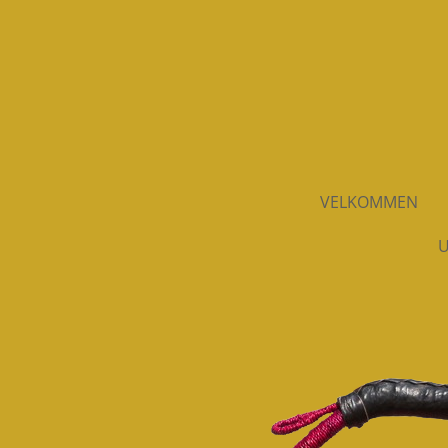
Spring
til
hovedindhold
VELKOMMEN
U