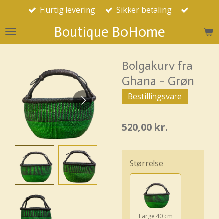
Hurtig levering
Sikker betaling
Spring
til
Boutique BoHome
hovedindhold
Bolgakurv fra
Ghana - Grøn
Bestillingsvare
520,00 kr.
Størrelse
Large 40 cm