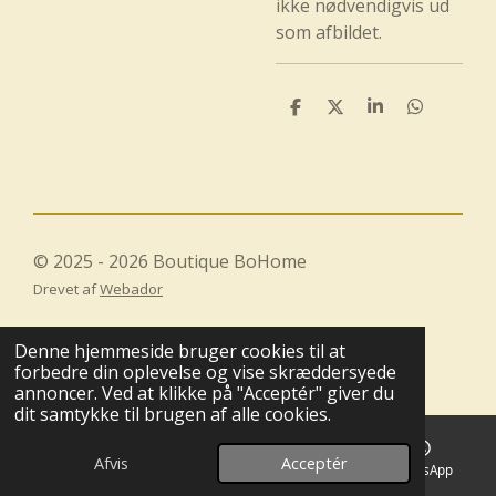
ikke nødvendigvis ud
som afbildet.
D
D
D
D
e
e
e
e
l
l
l
l
e
e
© 2025 - 2026 Boutique BoHome
Drevet af
Webador
Denne hjemmeside bruger cookies til at
forbedre din oplevelse og vise skræddersyede
annoncer. Ved at klikke på "Acceptér" giver du
dit samtykke til brugen af alle cookies.
Afvis
Acceptér
E-mail
Kort
WhatsApp