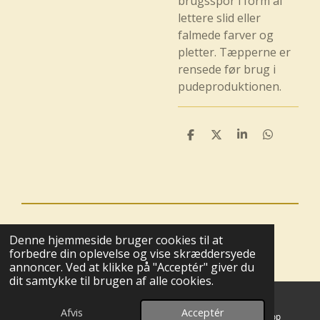
brugsspor i form af
lettere slid eller
falmede farver og
pletter. Tæpperne er
rensede før brug i
pudeproduktionen.
D
D
D
D
e
e
e
e
l
l
l
l
e
e
© 2025 - 2026 Boutique BoHome
Denne hjemmeside bruger cookies til at
Drevet af
Webador
forbedre din oplevelse og vise skræddersyede
annoncer. Ved at klikke på "Acceptér" giver du
dit samtykke til brugen af alle cookies.
Afvis
Acceptér
E-mail
Kort
WhatsApp