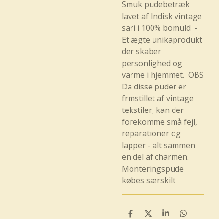
Smuk pudebetræk
lavet af Indisk vintage
sari i 100% bomuld -
Et ægte unikaprodukt
der skaber
personlighed og
varme i hjemmet. OBS
Da disse puder er
frmstillet af vintage
tekstiler, kan der
forekomme små fejl,
reparationer og
lapper - alt sammen
en del af charmen.
Monteringspude
købes særskilt
D
D
D
D