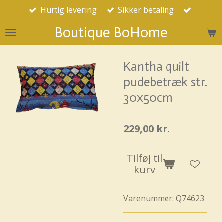
Hurtig levering
Sikker betaling
Spring
til
Boutique BoHome
hovedindhold
Kantha quilt
pudebetræk str.
30x50cm
229,00 kr.
Tilføj til
kurv
Varenummer:
Q74623