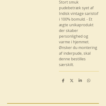
Stort smuk
pudebetræk syet af
Indisk vintage saristof
i 100% bomuld. - Et
ægte unikaprodukt
der skaber
personlighed og
varme i hjemmet.
Ønsker du montering
af inderpude, skal
denne bestilles
særskilt.
D
D
D
D
e
e
e
e
l
l
l
l
e
e