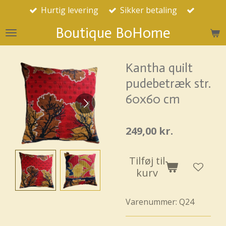
Hurtig levering
Sikker betaling
Spring
til
Boutique BoHome
hovedindhold
Kantha quilt
pudebetræk str.
60x60 cm
249,00 kr.
Tilføj til
kurv
Varenummer:
Q24