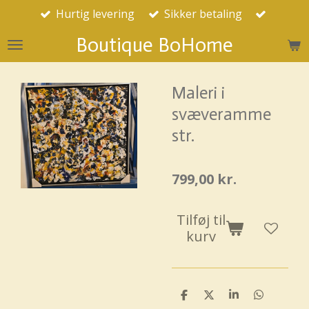
Hurtig levering
Sikker betaling
Spring
til
Boutique BoHome
hovedindhold
Maleri i
svæveramme
str.
799,00 kr.
Tilføj til
kurv
D
D
D
D