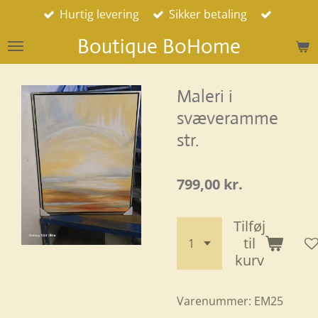
Hurtig levering
Sikker betaling
Spring
til
Boutique BoHome
hovedindhold
Maleri i
svæveramme
str.
799,00 kr.
Tilføj
til
kurv
Varenummer:
EM25