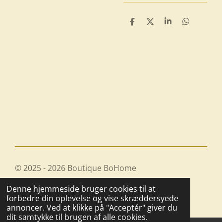
D
D
D
D
e
e
e
e
l
l
l
l
e
e
© 2025 - 2026 Boutique BoHome
Drevet af
Webador
Denne hjemmeside bruger cookies til at
forbedre din oplevelse og vise skræddersyede
annoncer. Ved at klikke på "Acceptér" giver du
dit samtykke til brugen af alle cookies.