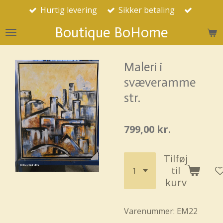
Hurtig levering
Sikker betaling
Spring
til
Boutique BoHome
hovedindhold
Maleri i
svæveramme
str.
799,00 kr.
Tilføj
til
kurv
Varenummer:
EM22