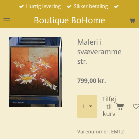
Hurtig levering
Sikker betaling
Spring
til
Boutique BoHome
hovedindhold
Maleri i
svæveramme
str.
799,00 kr.
Tilføj
til
kurv
Varenummer:
EM12