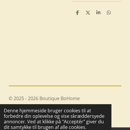
D
D
D
D
e
e
e
e
l
l
l
l
e
e
© 2025 - 2026 Boutique BoHome
Drevet af
Webador
Denne hjemmeside bruger cookies til at
forbedre din oplevelse og vise skræddersyede
annoncer. Ved at klikke på "Acceptér" giver du
dit samtykke til brugen af alle cookies.