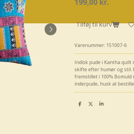
199,00 kr.
Tilføj til kurv
Varenummer:
151007-6
Indisk pude i Kantha quilt 
skifte efter humør og stil
fremstillet i 100% Bomuld
inderpude, husk at bestill
D
D
D
e
e
e
l
l
l
e