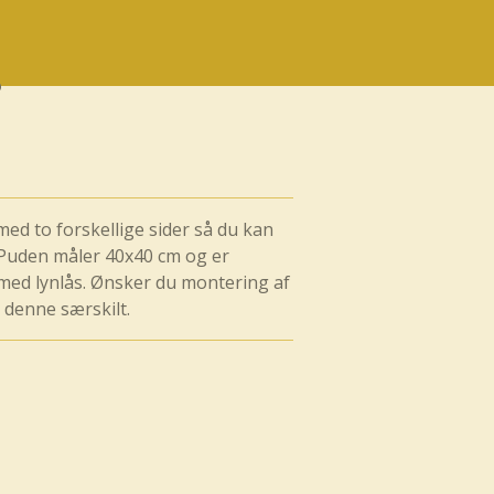
med to forskellige sider så du kan
. Puden måler 40x40 cm og er
 med lynlås. Ønsker du montering af
e denne særskilt.