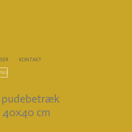
SER
KONTAKT
 NU
t pudebetræk
r 40x40 cm