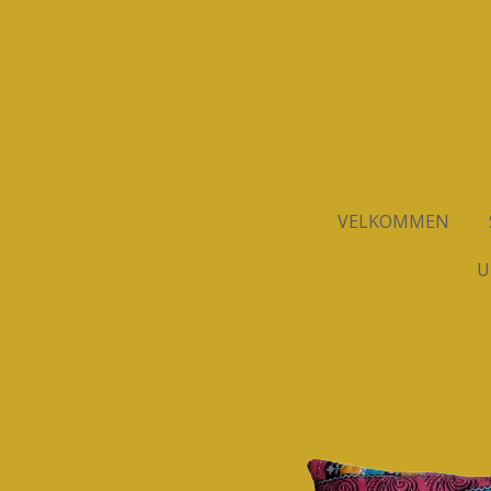
Spring
til
hovedindhold
VELKOMMEN
U