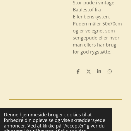
Stor pude i vintage
Baulestof fra
Elfenbenskysten.
Puden måler 50x70cm
og er velegnet som
sengepude eller hvor
man ellers har brug
for god rygstøtte.
D
D
D
D
e
e
e
e
l
l
l
l
e
e
© 2025 - 2026 Boutique BoHome
Denne hjemmeside bruger cookies til at
Drevet af
Webador
forbedre din oplevelse og vise skræddersyede
annoncer. Ved at klikke på "Acceptér" giver du