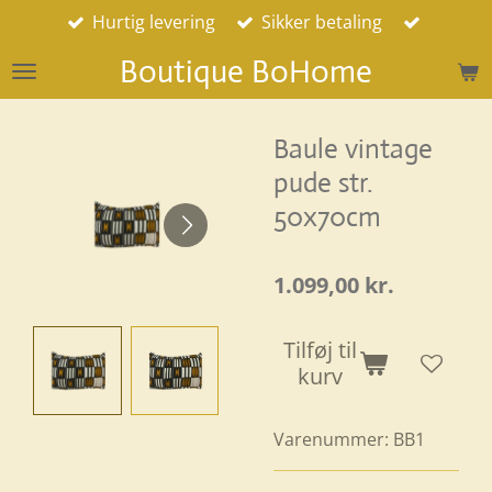
Hurtig levering
Sikker betaling
Spring
til
Boutique BoHome
hovedindhold
Baule vintage
pude str.
50x70cm
1.099,00 kr.
Tilføj til
kurv
Varenummer:
BB1