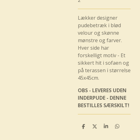
2
Lækker designer
pudebetræk i blød
velour og skønne
mønstre og farver.
Hver side har
forskelligt motiv - Et
sikkert hit i sofaen og
på terassen i størrelse
45x45cm.
OBS - LEVERES UDEN
INDERPUDE - DENNE
BESTILLES SÆRSKILT!
D
D
D
D
e
e
e
e
l
l
l
l