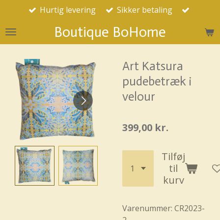
Hurtig levering
Sikker betaling
Spring
til
Boutique BoHome
hovedindhold
Art Katsura
pudebetræk i
velour
399,00 kr.
Tilføj
til
kurv
Varenummer:
CR2023-