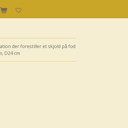
tion der forestiller et skjold på fod
cm, D24 cm