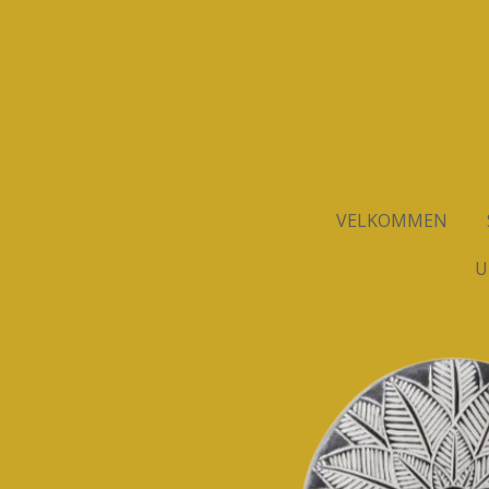
Spring
til
hovedindhold
VELKOMMEN
U