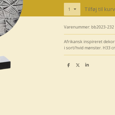
Tilføj til kurv
Varenummer:
bb2023-232
Afrikansk inspireret dekora
i sort/hvid mønster. H33 
D
D
D
e
e
e
l
l
l
e