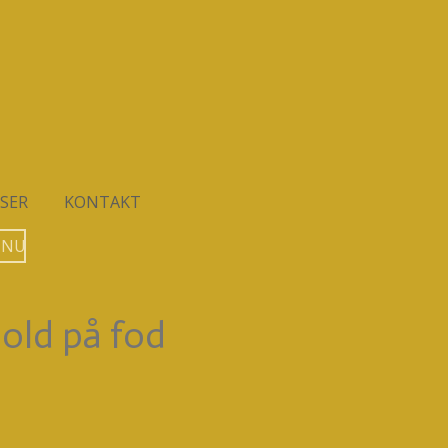
SER
KONTAKT
 NU
jold på fod