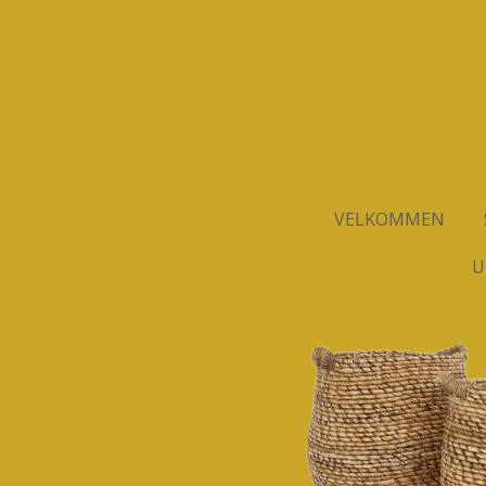
Spring
til
hovedindhold
VELKOMMEN
U