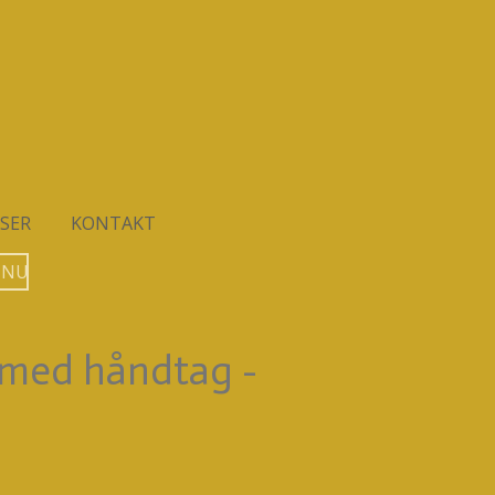
SER
KONTAKT
 NU
v med håndtag -