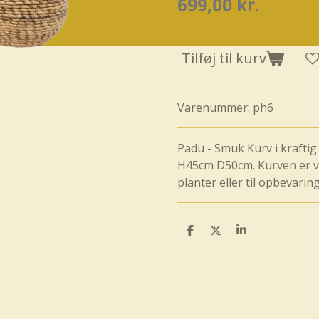
699,00 kr.
Tilføj til kurv
Varenummer:
ph6
Padu - Smuk Kurv i kraftig
H45cm D50cm. Kurven er ve
planter eller til opbevaring
D
D
D
e
e
e
l
l
l
e