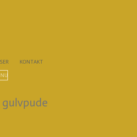
SER
KONTAKT
 NU
 gulvpude