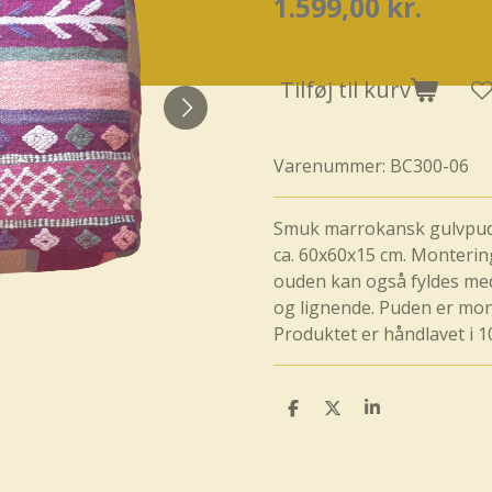
1.599,00 kr.
Tilføj til kurv
Varenummer:
BC300-06
Smuk marrokansk gulvpude
ca. 60x60x15 cm. Montering
ouden k
an også fyldes me
og lignende. Puden er mont
Produktet er håndlavet i 
D
D
D
e
e
e
l
l
l
e