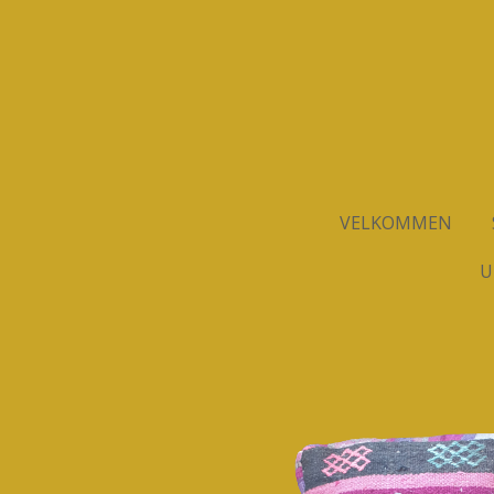
Spring
til
hovedindhold
VELKOMMEN
U