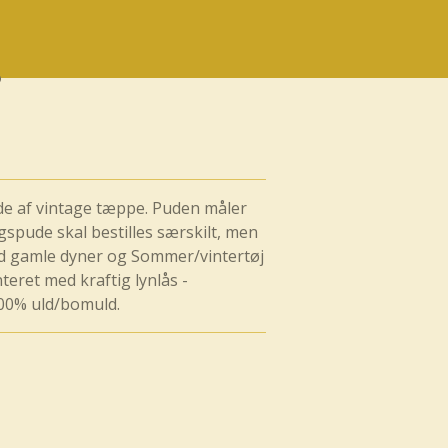
 af vintage tæppe. Puden måler
spude skal bestilles særskilt, men
d gamle dyner og Sommer/vintertøj
eret med kraftig lynlås -
100% uld/bomuld.