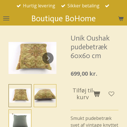
Hurtig levering
Sikker betaling
Spring
til
Boutique BoHome
hovedindhold
Unik Oushak
pudebetræk
60x60 cm
699,00 kr.
Tilføj til
kurv
Smukt pudebetræk
syet af vintage knyttet