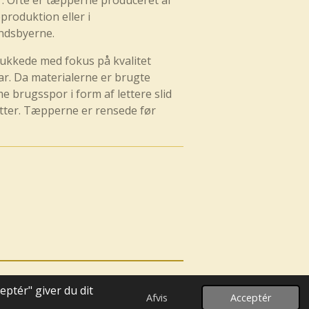
r. Ofte er tæpperne produceret af
produktion eller i
ndsbyerne.
lukkede med fokus på kvalitet
ar. Da materialerne er brugte
 brugsspor i form af lettere slid
etter. Tæpperne er rensede før
ptér" giver du dit
Drevet af
Webador
Afvis
Acceptér