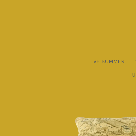
Spring
til
hovedindhold
VELKOMMEN
U