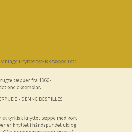
intage knyttet tyrkisk tæppe i str.
brugte tæpper fra 1960-
 det ene eksemplar.
ERPUDE - DENNE BESTILLES
 et tyrkisk knyttet tæppe med kort
er er knyttet i håndspundet uld og