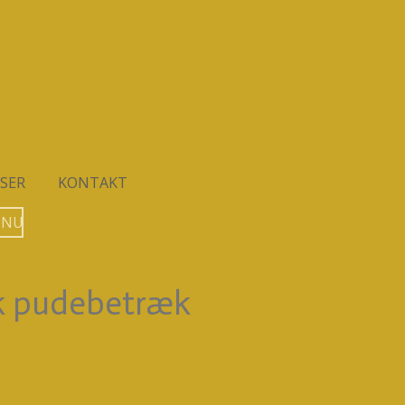
SER
KONTAKT
 NU
k pudebetræk