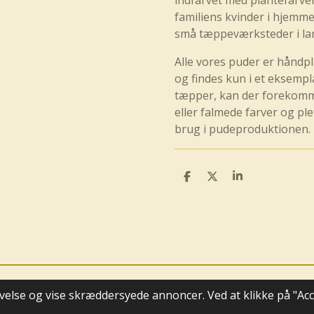
indfarvet med plantefarve
familiens kvinder i hjemme
små tæppeværksteder i la
Alle vores puder er håndp
og findes kun i et eksempl
tæpper, kan der forekomme
eller falmede farver og pl
brug i pudeproduktionen.
D
D
D
e
e
e
l
l
l
e
else og vise skræddersyede annoncer. Ved at klikke på "Acce