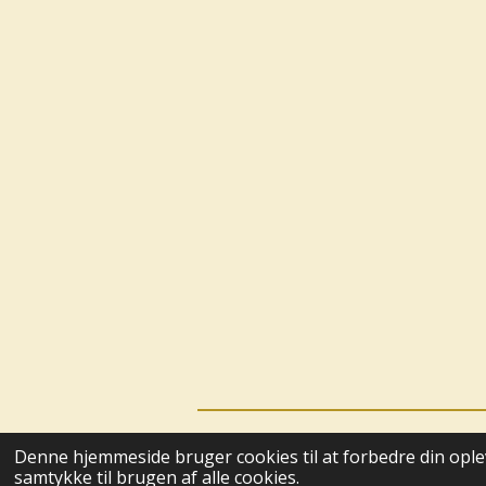
© 2025 - 2026 Boutique BoHome
Denne hjemmeside bruger cookies til at forbedre din oplev
samtykke til brugen af alle cookies.