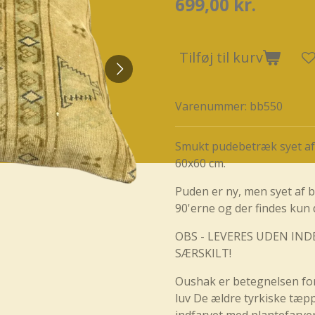
699,00 kr.
Tilføj til kurv
Varenummer:
bb550
Smukt pudebetræk syet af v
60x60 cm.
Puden er ny, men syet af 
90'erne og der findes kun
OBS - LEVERES UDEN IND
SÆRSKILT!
Oushak er betegnelsen for
luv De ældre tyrkiske tæpp