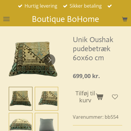
Hurtig levering
Sikker betaling
Spring
til
Boutique BoHome
hovedindhold
Unik Oushak
pudebetræk
60x60 cm
699,00 kr.
Tilføj til
kurv
Varenummer:
bb554