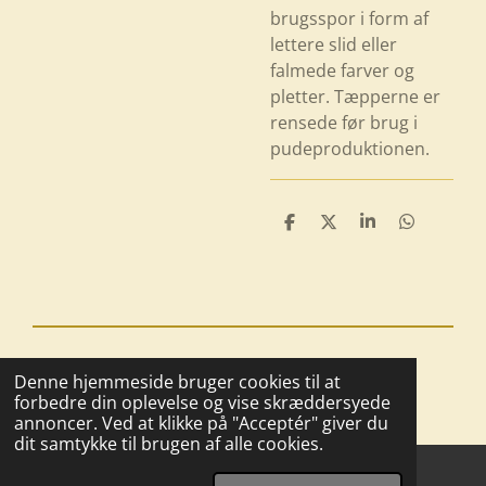
brugsspor i form af
lettere slid eller
falmede farver og
pletter. Tæpperne er
rensede før brug i
pudeproduktionen.
D
D
D
D
e
e
e
e
l
l
l
l
e
e
© 2025 - 2026 Boutique BoHome
Denne hjemmeside bruger cookies til at
Drevet af
Webador
forbedre din oplevelse og vise skræddersyede
annoncer. Ved at klikke på "Acceptér" giver du
dit samtykke til brugen af alle cookies.