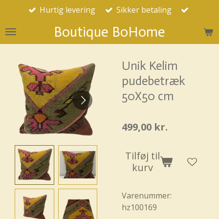
Hurtig levering
Sikker betaling
Spring
til
Boutique BoHome
hovedindhold
Unik Kelim
pudebetræk
50X50 cm
499,00 kr.
Tilføj til
kurv
Varenummer:
hz100169