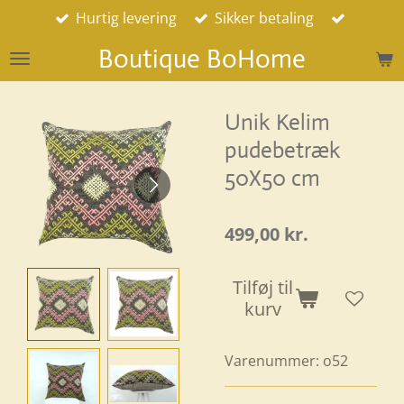
Hurtig levering
Sikker betaling
Spring
til
Boutique BoHome
hovedindhold
Unik Kelim
pudebetræk
50X50 cm
499,00 kr.
Tilføj til
kurv
Varenummer:
o52