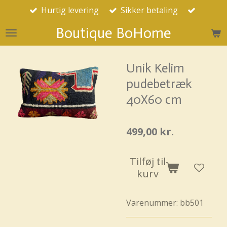
Hurtig levering
Sikker betaling
Spring
til
Boutique BoHome
hovedindhold
Unik Kelim
pudebetræk
40X60 cm
499,00 kr.
Tilføj til
kurv
Varenummer:
bb501