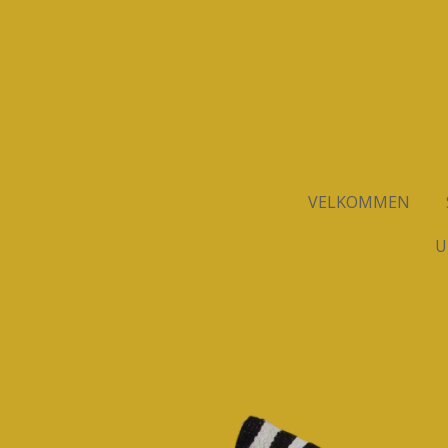
Spring
til
hovedindhold
VELKOMMEN
U