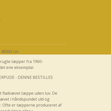
. 40X60 cm.
brugte tæpper fra 1960-
 det ene eksemplar.
ERPUDE - DENNE BESTILLES
et fladvævet tæppe uden luv. De
vævet i håndspundet uld og
r. Ofte er tæpperne produceret af