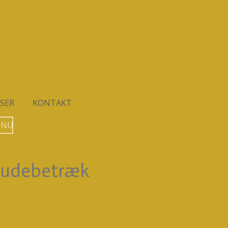
SER
KONTAKT
 NU
pudebetræk