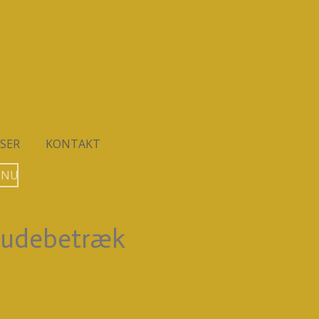
SER
KONTAKT
 NU
pudebetræk