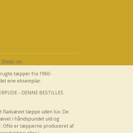
. 30x60 cm.
brugte tæpper fra 1960-
 det ene eksemplar.
ERPUDE - DENNE BESTILLES
et fladvævet tæppe uden luv. De
vævet i håndspundet uld og
r. Ofte er tæpperne produceret af