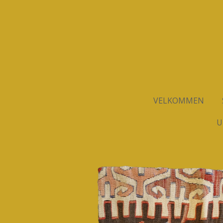
Spring
til
hovedindhold
VELKOMMEN
U